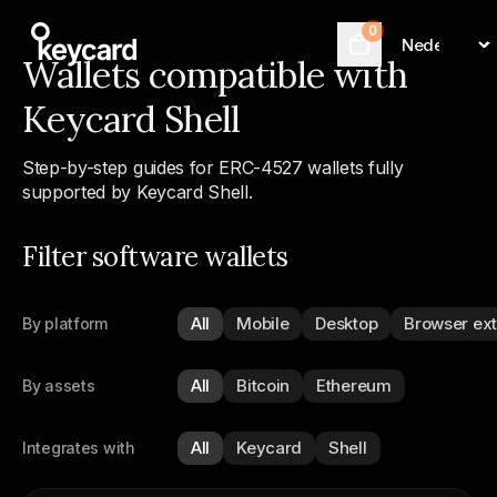
0
Language
Cart
Wallets compatible with
Keycard Shell
Step-by-step guides for ERC-4527 wallets fully
supported by Keycard Shell.
Filter software wallets
All
Mobile
Desktop
Browser ex
By platform
All
Bitcoin
Ethereum
By assets
All
Keycard
Shell
Integrates with