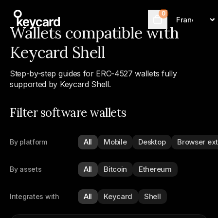
0
Language
Cart
Wallets compatible with
Keycard Shell
Step-by-step guides for ERC-4527 wallets fully
supported by Keycard Shell.
Filter software wallets
All
Mobile
Desktop
Browser ex
By platform
All
Bitcoin
Ethereum
By assets
All
Keycard
Shell
Integrates with