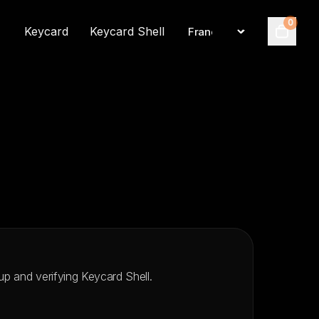
0
Keycard
Keycard Shell
Language
Cart
 up and verifying Keycard Shell.