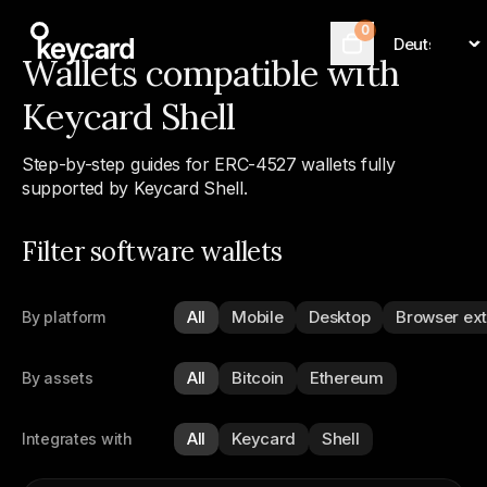
0
Language
Cart
Wallets compatible with
Keycard Shell
Step-by-step guides for ERC-4527 wallets fully
supported by Keycard Shell.
Filter software wallets
All
Mobile
Desktop
Browser ex
By platform
All
Bitcoin
Ethereum
By assets
All
Keycard
Shell
Integrates with